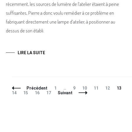
récemment, les sources de lumière de l’atelier étaient à peine
suffisantes, Pierre a donc voulu remédier à ce problème en
fabriquant directement une lampe d’atelier, à positionner au
dessus de son établi.
LIRE LA SUITE
Navigation
Page
Page
Page
Page
Page
Page
P
Précédent
1
…
9
10
11
12
13
des
Page
Page
Page
14
15
16
17
Suivant
articles