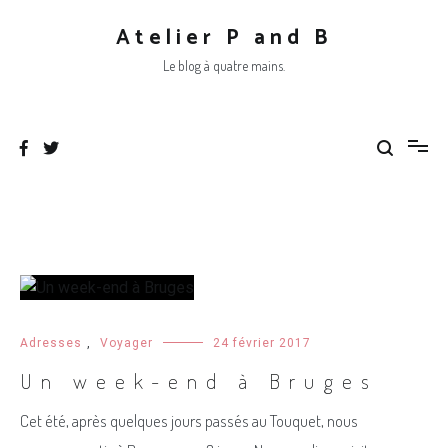
Aller
au
Atelier P and B
contenu
Le blog à quatre mains.
Adresses
,
Voyager
24 février 2017
Un week-end à Bruges
Cet été, après quelques jours passés au Touquet, nous