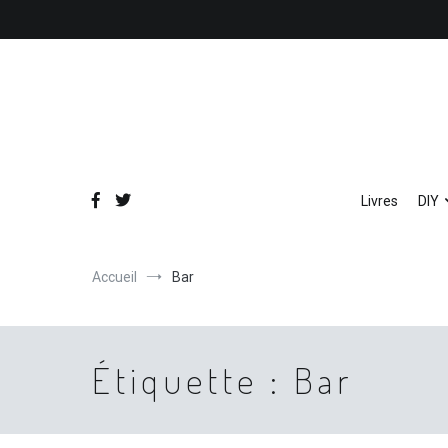
Aller
au
contenu
Livres
DIY
Accueil
Bar
Étiquette :
Bar