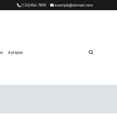
(123)456-7890
example@domain.com
es
A propos