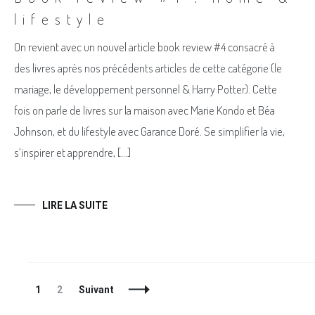
lifestyle
On revient avec un nouvel article book review #4 consacré à
des livres après nos précédents articles de cette catégorie (le
mariage, le développement personnel & Harry Potter). Cette
fois on parle de livres sur la maison avec Marie Kondo et Béa
Johnson, et du lifestyle avec Garance Doré. Se simplifier la vie,
s’inspirer et apprendre, […]
LIRE LA SUITE
Navigation
Page
Page
1
2
Suivant
des
articles