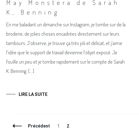
May Monstera de Sarah
K. Benning
En me baladant un dimanche sur Instagram, je tombe sur de la
broderie, de jolies choses encadrées directement sur leurs
tambours. J’observe, je trouve ça très joli et délicat, et j’aime
l’idée que le support de travail devienne l’objet exposé. Je
fouille un peu et je tombe rapidement sur le compte de Sarah
K. Benning. […]
LIRE LA SUITE
Navigation
Page
Page
Précédent
1
2
des
articles