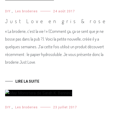
DIY
,
Les broderies
24 août 2017
Just Love en gris & rose
« La broderie, c’est la vie ! » (Comment ça, ça se sent que je ne
bosse pas dans la pub ?). Voici la petite nouvelle, créée il y a
quelques semaines. J’ai cette fois utilisé un produit découvert
récemment : le papier hydrosoluble. Je vous présente donc la
broderie Just Love.
LIRE LA SUITE
DIY
,
Les broderies
23 juillet 2017