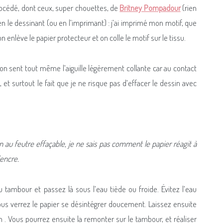
 procédé, dont ceux, super chouettes, de
Britney Pompadour
(rien
 en le dessinant (ou en l’imprimant) : j’ai imprimé mon motif, que
n enlève le papier protecteur et on colle le motif sur le tissu.
 on sent tout même l’aiguille légèrement collante car au contact
, et surtout le fait que je ne risque pas d’effacer le dessin avec
sin au feutre effaçable, je ne sais pas comment le papier réagit à
’encre.
 tambour et passez là sous l’eau tiède ou froide. Évitez l’eau
Vous verrez le papier se désintégrer doucement. Laissez ensuite
n . Vous pourrez ensuite la remonter sur le tambour, et réaliser