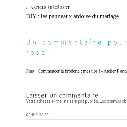
ARTICLE PRÉCÉDENT
Navigation
DIY : les panneaux ardoise du mariage
de
l’article
Un commentaire pou
rose
”
Ping :
Commencer la broderie : mes tips ! - Atelier P an
Laisser un commentaire
Votre adresse e-mail ne sera pas publiée.
Les champs obl
COMMENTAIRE
*