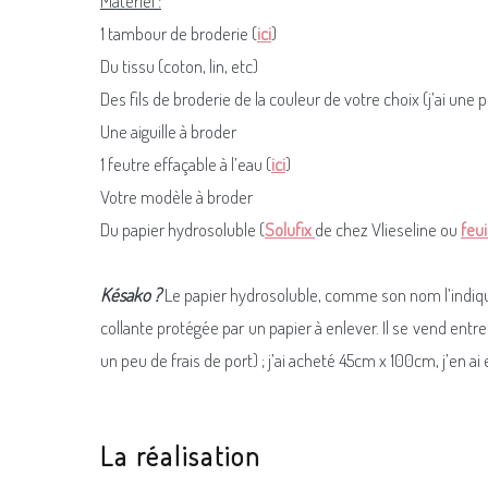
Matériel :
1 tambour de broderie (
ici
)
Du tissu (coton, lin, etc)
Des fils de broderie de la couleur de votre choix (j’ai une
Une aiguille à broder
1 feutre effaçable à l’eau (
ici
)
Votre modèle à broder
Du papier hydrosoluble (
Solufix
de chez Vlieseline ou
feu
Késako ?
Le papier hydrosoluble, comme son nom l’indique,
collante protégée par un papier à enlever. Il se vend ent
un peu de frais de port) ; j’ai acheté 45cm x 100cm, j’en ai
La réalisation