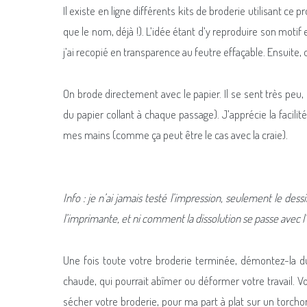
Il existe en ligne différents kits de broderie utilisant ce
que le nom, déjà !). L’idée étant d’y reproduire son motif
j’ai recopié en transparence au feutre effaçable. Ensuite, o
On brode directement avec le papier. Il se sent très peu,
du papier collant à chaque passage). J’apprécie la facilité
mes mains (comme ça peut être le cas avec la craie).
Info : je n’ai jamais testé l’impression, seulement le des
l’imprimante, et ni comment la dissolution se passe avec l
Une fois toute votre broderie terminée, démontez-la du
chaude, qui pourrait abîmer ou déformer votre travail. 
sécher votre broderie, pour ma part à plat sur un torcho