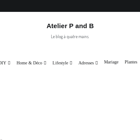
Mariage
Plantes
A propos
ses
Atelier P and B
Le blog à quatre mains.
Mariage
Plantes
DIY
Home & Déco
Lifestyle
Adresses