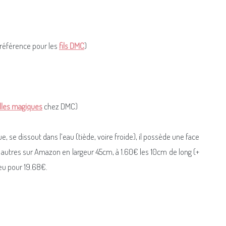
 préférence pour les
fils DMC
)
illes magiques
chez DMC)
 se dissout dans l’eau (tiède, voire froide), il possède une face
re autres sur Amazon en largeur 45cm, à 1.60€ les 10cm de long (+
 eu pour 19.68€.