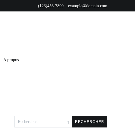
(123)456-7890
example@domain.com
A propos
Rechercher :