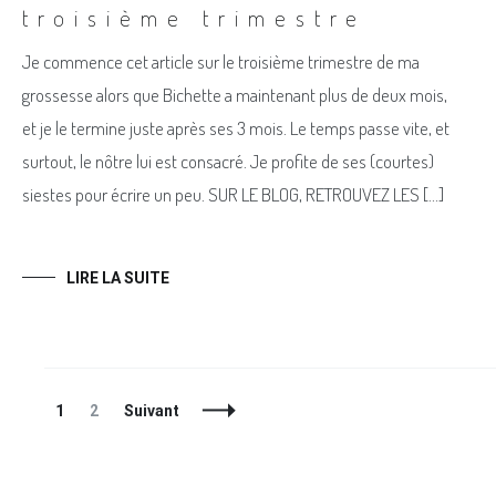
troisième trimestre
Je commence cet article sur le troisième trimestre de ma
grossesse alors que Bichette a maintenant plus de deux mois,
et je le termine juste après ses 3 mois. Le temps passe vite, et
surtout, le nôtre lui est consacré. Je profite de ses (courtes)
siestes pour écrire un peu. SUR LE BLOG, RETROUVEZ LES […]
LIRE LA SUITE
Navigation
Page
Page
1
2
Suivant
des
articles