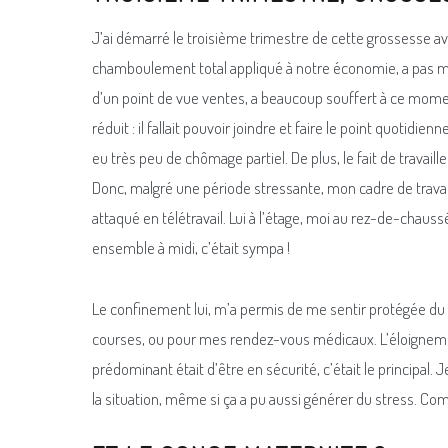
J’ai démarré le troisième trimestre de cette grossesse av
chamboulement total appliqué à notre économie, a pas mal p
d’un point de vue ventes, a beaucoup souffert à ce moment-
réduit : il fallait pouvoir joindre et faire le point quotidi
eu très peu de chômage partiel. De plus, le fait de travai
Donc, malgré une période stressante, mon cadre de travail
attaqué en télétravail. Lui à l’étage, moi au rez-de-chauss
ensemble à midi, c’était sympa !
Le confinement lui, m’a permis de me sentir protégée du v
courses, ou pour mes rendez-vous médicaux. L’éloignemen
prédominant était d’être en sécurité, c’était le principal.
la situation, même si ça a pu aussi générer du stress. Co