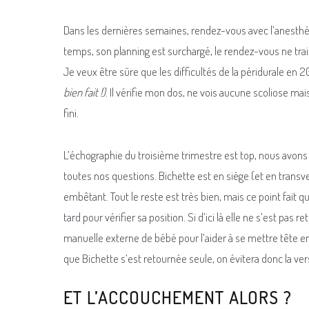
Dans les dernières semaines, rendez-vous avec l’anesthés
temps, son planning est surchargé, le rendez-vous ne traine
Je veux être sûre que les difficultés de la péridurale en 
bien fait !)
. Il vérifie mon dos, ne vois aucune scoliose ma
fini.
L’échographie du troisième trimestre est top, nous avons 
toutes nos questions. Bichette est en siège (et en transv
embêtant. Tout le reste est très bien, mais ce point fait
tard pour vérifier sa position. Si d’ici là elle ne s’est pa
manuelle externe de bébé pour l’aider à se mettre tête en
que Bichette s’est retournée seule, on évitera donc la vers
ET L’ACCOUCHEMENT ALORS ?