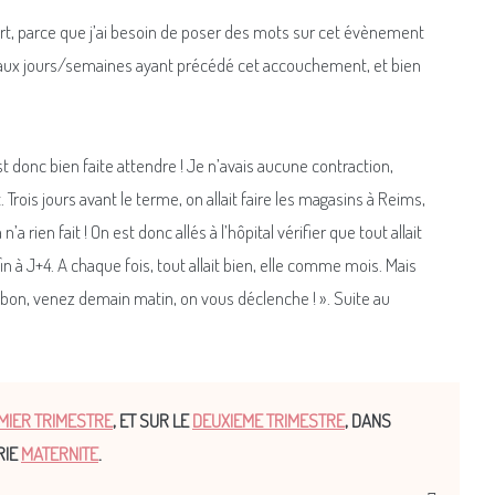
rt, parce que j’ai besoin de poser des mots sur cet évènement
nt aux jours/semaines ayant précédé cet accouchement, et bien
st donc bien faite attendre ! Je n’avais aucune contraction,
is jours avant le terme, on allait faire les magasins à Reims,
a rien fait ! On est donc allés à l’hôpital vérifier que tout allait
in à J+4. A chaque fois, tout allait bien, elle comme mois. Mais
 « bon, venez demain matin, on vous déclenche ! ». Suite au
MIER TRIMESTRE
, ET SUR LE
DEUXIEME TRIMESTRE
, DANS
RIE
MATERNITE
.