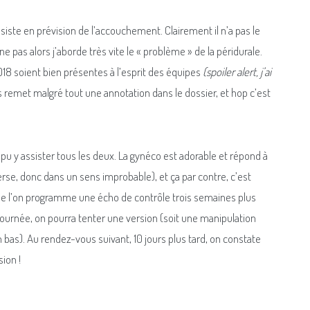
iste en prévision de l’accouchement. Clairement il n’a pas le
 pas alors j’aborde très vite le « problème » de la péridurale.
2018 soient bien présentes à l’esprit des équipes
(spoiler alert, j’ai
is remet malgré tout une annotation dans le dossier, et hop c’est
pu y assister tous les deux. La gynéco est adorable et répond à
erse, donc dans un sens improbable), et ça par contre, c’est
 que l’on programme une écho de contrôle trois semaines plus
s retournée, on pourra tenter une version (soit une manipulation
 bas). Au rendez-vous suivant, 10 jours plus tard, on constate
ion !