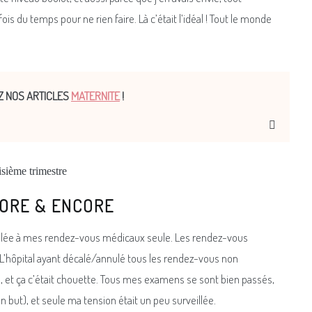
is du temps pour ne rien faire. Là c’était l’idéal ! Tout le monde
Z NOS ARTICLES
MATERNITE
!
ORE & ENCORE
s allée à mes rendez-vous médicaux seule. Les rendez-vous
 L’hôpital ayant décalé/annulé tous les rendez-vous non
rge, et ça c’était chouette. Tous mes examens se sont bien passés,
n but), et seule ma tension était un peu surveillée.