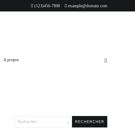
(123)456-7890
example@domain.com
A propos
Rechercher :