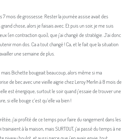
s 7 mois de grossesse. Rester la journée assise avait des
rand chose, alors je faisais avec. Et puis un soir, je me suis
x (en contraction quoi), que j’ai changé de stratégie. J’ai donc
tenir mon dos. Ca a tout changé ! Ca, et le fait que la situation
travailler une semaine de plus.
 », mais Bichette bougeait beaucoup, alors même si ma
se de bec avec une vieille aigrie chez Leroy Merlin à 8 mois de
 elle est énergique, surtout le soir quand j’essaie de trouver une
, si elle bouge c’est qu’elle va bien !
arrêtée, j’ai profité de ce temps pour faire du rangement dans les
 trainaient à la maison, mais SURTOUT, j’ai passé du temps à ne
te niveau boulot, et aussi parce que j’en avais envie, tout