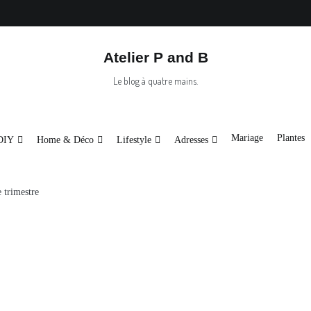
Atelier P and B
Le blog à quatre mains.
Mariage
Plantes
DIY
Home & Déco
Lifestyle
Adresses
 trimestre