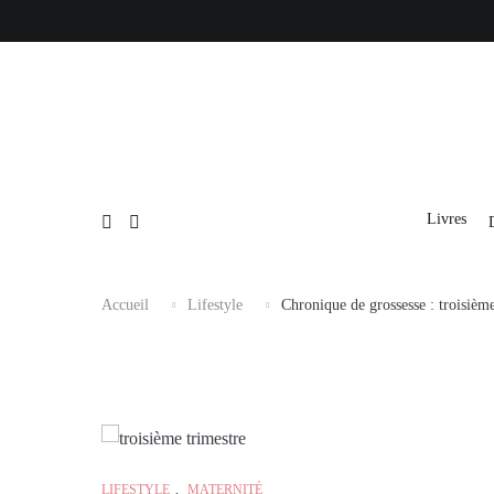
Aller
au
contenu
Livres
Accueil
Lifestyle
Chronique de grossesse : troisième
LIFESTYLE
,
MATERNITÉ