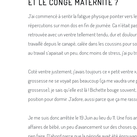
ET LE CONGE MATERNITE ?
J’ai commencé à sentir la fatigue physique pointer vers le
répercutions sur mon dos en fin de journée. Ca n’était pas g
retrouvée avec un ventre tellement tendu, dur et douloureu
travaillé depuis le canapé, calée dans les coussins pour sou
au travail s’apaisait un peu, donc moins de stress, j’ai pu 
Coté ventre justement, j’avais toujours ce « petit ventre
grossesse ne se voyait pas beaucoup (ça me vaudra une pri
grossesse), je sais qu’elle est là ! Bichette bouge souvent,
position pour dormir. J’adore, aussi parce que ça me rassure
Je me suis donc arrêtée le 19 Juin au lieu du 11. Une fois 
affaires de bébé, un peu d’avancement sur des choses qui
rien faire. D’abord parce que la période avait été éprouvan