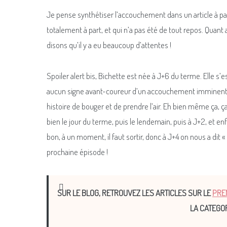
Je pense synthétiser l’accouchement dans un article à pa
totalement à part, et qui n’a pas été de tout repos. Qua
disons qu’il y a eu beaucoup d’attentes !
Spoiler alert bis, Bichette est née à J+6 du terme. Elle s’e
aucun signe avant-coureur d’un accouchement imminent. Tro
histoire de bouger et de prendre l’air. Eh bien même ça, ça n’
bien le jour du terme, puis le lendemain, puis à J+2, et enf
bon, à un moment, il faut sortir, donc à J+4 on nous a dit
prochaine épisode !
SUR LE BLOG, RETROUVEZ LES ARTICLES SUR LE
PRE
LA CATEGO