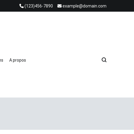
(123)456-7890
example@domain.com
es
A propos