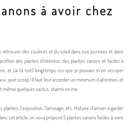
canons à avoir chez
de retrouver des couleurs et du soleil dans nos journées et dans
rofiter des plantes d’intérieur, des plantes canons et faciles à
es, et j’ai (à tort) longtemps cru que je pouvais m’en occuper
x, quel scoop ! Il faut leur accorder un minimum d’attention, et
, et même quelques cactus, shame on me..
lantes, l’exposition, l’arrosage, etc. Histoire d’arriver à garder
ans cet article, on vous propose 5 plantes canons faciles à vivre