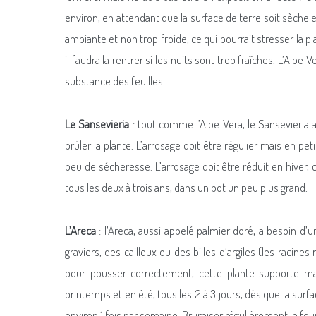
environ, en attendant que la surface de terre soit sèche e
ambiante et non trop froide, ce qui pourrait stresser la p
il faudra la rentrer si les nuits sont trop fraîches. L’Alo
substance des feuilles.
Le Sansevieria
: tout comme l’Aloe Vera, le Sansevieria 
brûler la plante. L’arrosage doit être régulier mais en pe
peu de sécheresse. L’arrosage doit être réduit en hiver,
tous les deux à trois ans, dans un pot un peu plus grand.
L’Areca
: l’Areca, aussi appelé palmier doré, a besoin d’
graviers, des cailloux ou des billes d’argiles (les racine
pour pousser correctement, cette plante supporte mal 
printemps et en été, tous les 2 à 3 jours, dès que la surfa
environ 1 fois par semaine. Brumiser régulièrement le feu