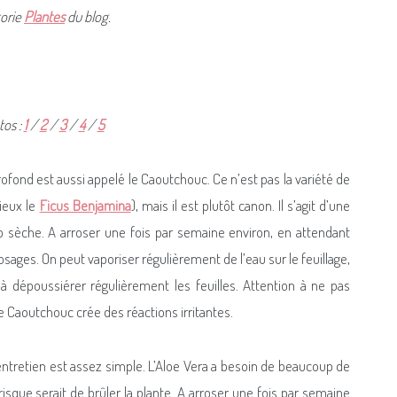
gorie
Plantes
du blog.
tos :
1
/
2
/
3
/
4
/
5
profond est aussi appelé le Caoutchouc. Ce n’est pas la variété de
mieux le
Ficus Benjamina
), mais il est plutôt canon. Il s’agit d’une
op sèche. A arroser une fois par semaine environ, en attendant
osages. On peut vaporiser régulièrement de l’eau sur le feuillage,
 à dépoussiérer régulièrement les feuilles. Attention à ne pas
e Caoutchouc crée des réactions irritantes.
r entretien est assez simple. L’Aloe Vera a besoin de beaucoup de
risque serait de brûler la plante. A arroser une fois par semaine