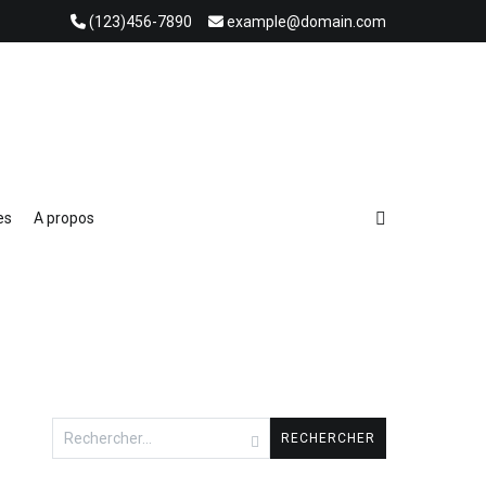
(123)456-7890
example@domain.com
es
A propos
Rechercher :