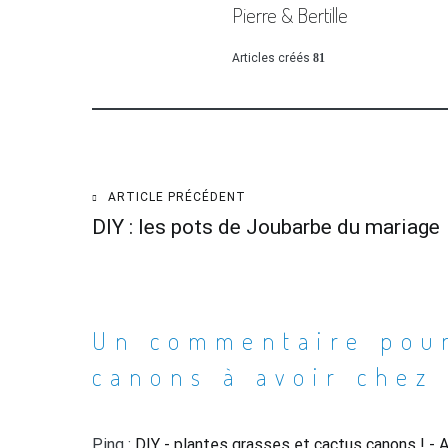
Pierre & Bertille
Articles créés
81
ARTICLE PRÉCÉDENT
Navigation
DIY : les pots de Joubarbe du mariage
de
l’article
Un commentaire pou
canons à avoir chez 
Ping :
DIY - plantes grasses et cactus canons ! - A