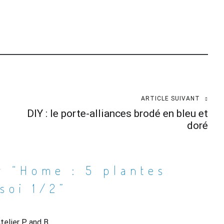
ARTICLE SUIVANT
DIY : le porte-alliances brodé en bleu et
doré
r “
Home : 5 plantes
soi 1/2
”
telier P and B