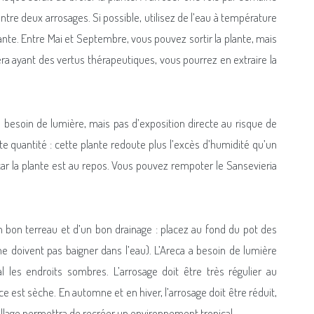
ntre deux arrosages. Si possible, utilisez de l’eau à température
lante. Entre Mai et Septembre, vous pouvez sortir la plante, mais
e Vera ayant des vertus thérapeutiques, vous pourrez en extraire la
a besoin de lumière, mais pas d’exposition directe au risque de
tite quantité : cette plante redoute plus l’excès d’humidité qu’un
 car la plante est au repos. Vous pouvez rempoter le Sansevieria
un bon terreau et d’un bon drainage : placez au fond du pot des
s ne doivent pas baigner dans l’eau). L’Areca a besoin de lumière
les endroits sombres. L’arrosage doit être très régulier au
ce est sèche. En automne et en hiver, l’arrosage doit être réduit,
illage permettra de recréer un environnement tropical.