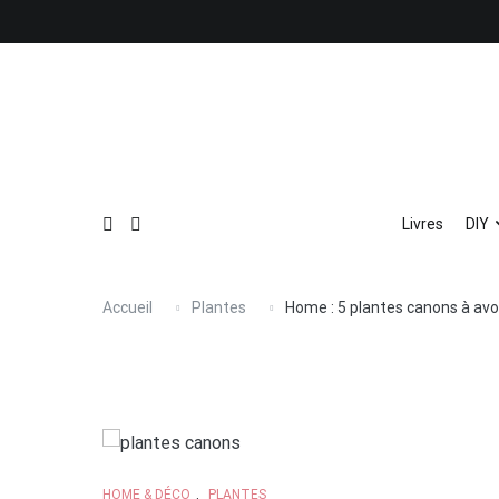
Aller
au
contenu
Livres
DIY
Accueil
Plantes
Home : 5 plantes canons à avoi
HOME & DÉCO
,
PLANTES