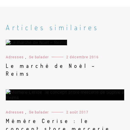
Articles similaires
Adresses
,
Se balader
2 décembre 2016
Le marché de Noël –
Reims
Adresses
,
Se balader
2 août 2017
Mémère Cerise : le
concept store mercerie