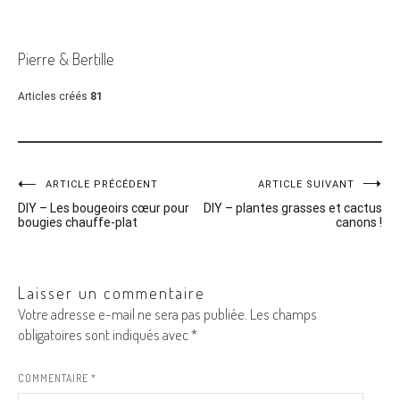
Pierre & Bertille
Articles créés
81
ARTICLE PRÉCÉDENT
ARTICLE SUIVANT
Navigation
DIY – Les bougeoirs cœur pour
DIY – plantes grasses et cactus
bougies chauffe-plat
canons !
de
l’article
Laisser un commentaire
Votre adresse e-mail ne sera pas publiée.
Les champs
obligatoires sont indiqués avec
*
COMMENTAIRE
*