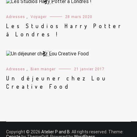
Adresses
,
Voyager
28 mars 2020
Les Studios Harry Potter
à Londres !
Adresses
,
Bien manger
21 janvier 2017
Un déjeuner chez Lou
Creative Food
Copyright © 2026
Atelier P and B
. All rights reserved. Theme:
Cenote
by ThemeGrill. Powered by
WordPress
.