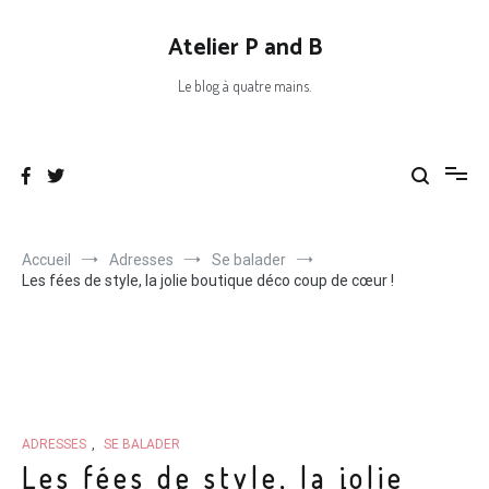
Aller
au
Atelier P and B
contenu
Le blog à quatre mains.
Accueil
Adresses
Se balader
Les fées de style, la jolie boutique déco coup de cœur !
ADRESSES
,
SE BALADER
Les fées de style, la jolie