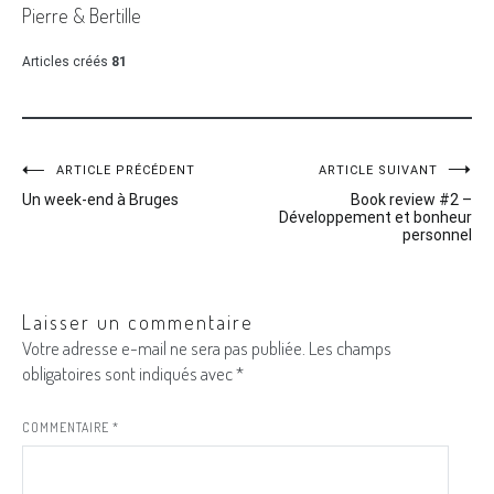
Pierre & Bertille
Articles créés
81
ARTICLE PRÉCÉDENT
ARTICLE SUIVANT
Navigation
Un week-end à Bruges
Book review #2 –
Développement et bonheur
de
personnel
l’article
Laisser un commentaire
Votre adresse e-mail ne sera pas publiée.
Les champs
obligatoires sont indiqués avec
*
COMMENTAIRE
*